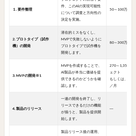
件、このAlの実現可能性
１. 要件整理
50～100万円
について調査と方向性の
決定を実施。
潜在的ミスをなくし、
2. プロトタイプ（試作
MVPで失敗しないように
80～300万 +α
機）の開発
プロトタイプで試作機を
開発します。
MVPを作成することで、
270～1,350
Al製品が本当に価値を提
ェクト
3. MVPの開発※1
供できるのかどうかを確
もしくは、50～
認します。
／月
一連の開発を終了し、リ
リースできるだけの機能
4. 製品のリリース
―
が揃うと、製品を提供開
始します。
製品リリース後の運用、