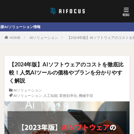
ション情報
HOME
AIソリューション
【2024年版】AIソフトウェアのコスト
【2024年版】AIソフトウェアのコストを徹底比
較！人気AIツールの価格やプランを分かりやす
く解説
AIソリューション
AIソリューション
,
人工知能
,
業務効率化
,
機械学習