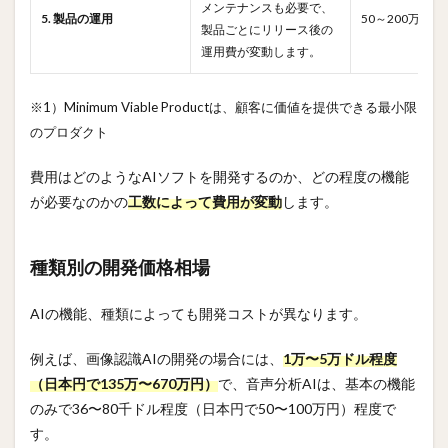
メンテナンスも必要で、
5. 製品の運用
50～200万円／
製品ごとにリリース後の
運用費が変動します。
※1）Minimum Viable Productは、顧客に価値を提供できる最小限
のプロダクト
費用はどのようなAIソフトを開発するのか、どの程度の機能
が必要なのかの
工数によって費用が変動
します。
種類別の開発価格相場
AIの機能、種類によっても開発コストが異なります。
例えば、画像認識AIの開発の場合には、
1万〜5万ドル程度
（日本円で135万〜670万円）
で、音声分析AIは、基本の機能
のみで36〜80千ドル程度（日本円で50〜100万円）程度で
す。